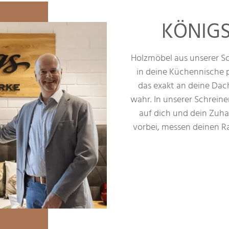
KÖNIGS
Holzmöbel aus unserer Sc
in deine Küchennische p
das exakt an deine Da
wahr. In unserer Schrein
auf dich und dein Zuha
vorbei, messen deinen R