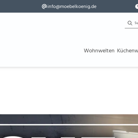
info@moebelkoenig.de
Wohnwelten
Küchenw