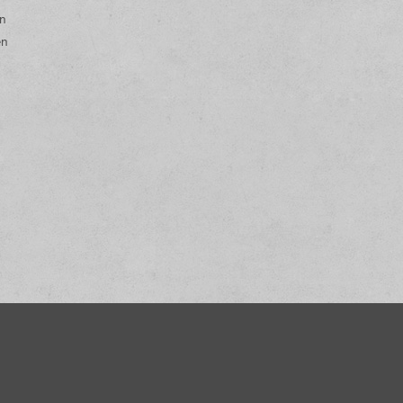
en
en