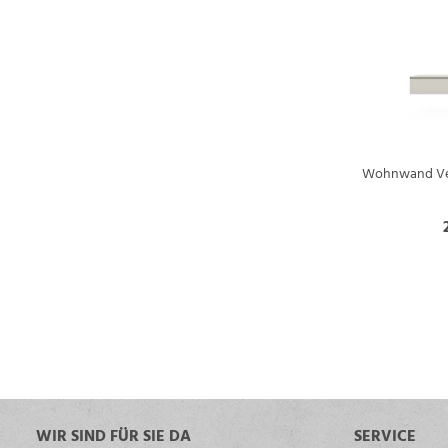
Wohnwand Venz
WIR SIND FÜR SIE DA
SERVICE