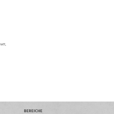
att,
BEREICHE