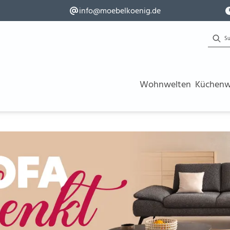
info@moebelkoenig.de
Wohnwelten
Küchenw