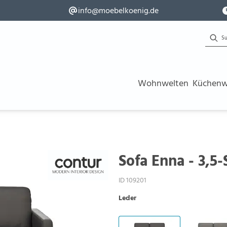
info@moebelkoenig.de
Wohnwelten
Küchenw
Sofa Enna - 3,5-
ID 109201
Leder