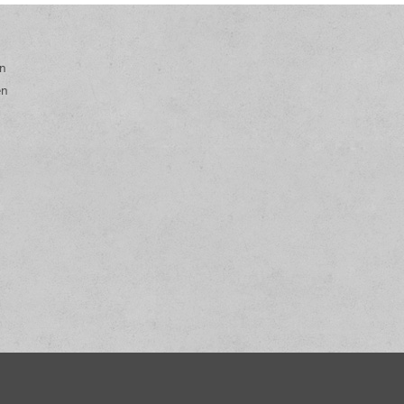
en
en