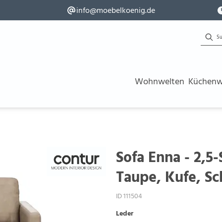
info@moebelkoenig.de
Wohnwelten
Küchenw
Sofa Enna - 2,5
Taupe, Kufe, S
ID 111504
Leder