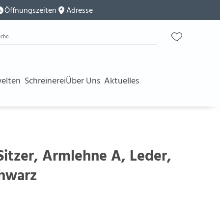
Öffnungszeiten
Adresse
elten
Schreinerei
Über Uns
Aktuelles
-Sitzer, Armlehne A, Leder,
chwarz