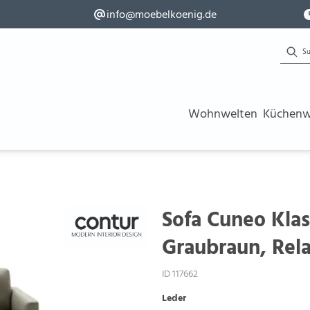
info@moebelkoenig.de
Wohnwelten
Küchenw
Sofa Cuneo Klass
Graubraun, Rela
ID 117662
Leder