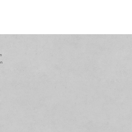
en
en