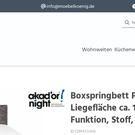
info@moebelkoenig.de
Wohnwelten
Küchenw
Boxspringbett 
Liegefläche ca.
Funktion, Stoff
ID 1291433306