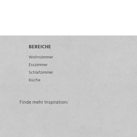
BEREICHE
Wohnzimmer
Esszimmer
Schlafzimmer
Küche
Finde mehr Inspiration: