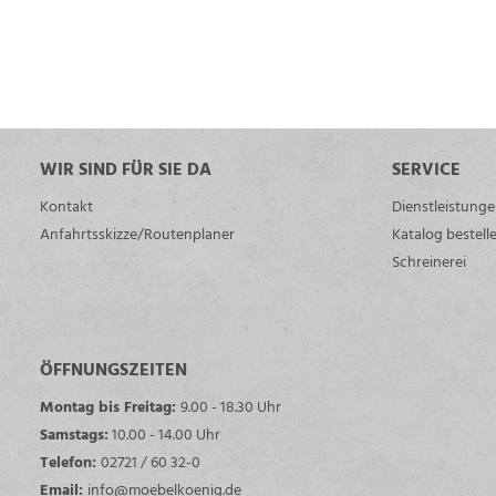
WIR SIND FÜR SIE DA
SERVICE
Kontakt
Dienstleistung
Anfahrtsskizze/Routenplaner
Katalog bestell
Schreinerei
ÖFFNUNGSZEITEN
Montag bis Freitag:
9.00 - 18.30 Uhr
Samstags:
10.00 - 14.00 Uhr
Telefon:
02721 / 60 32-0
Email:
info@moebelkoenig.de