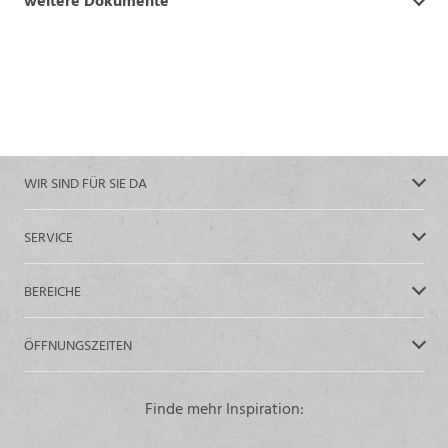
weitere Dokumente
WIR SIND FÜR SIE DA
SERVICE
BEREICHE
ÖFFNUNGSZEITEN
Finde mehr Inspiration: