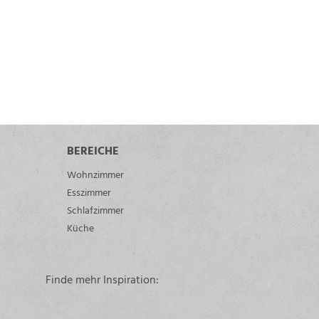
BEREICHE
Wohnzimmer
Esszimmer
Schlafzimmer
Küche
Finde mehr Inspiration: