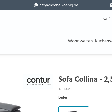
info@moebelkoenig.de
Wohnwelten
Küchenw
Sofa Collina - 2
ID 143343
Leder