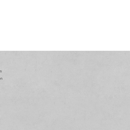
en
en