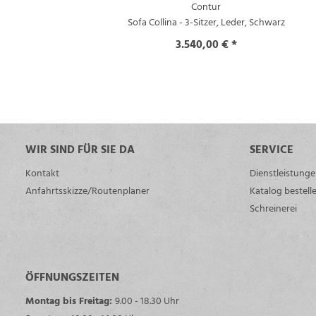
Contur
Sofa Collina - 3-Sitzer, Leder, Schwarz
3.540,00 € *
WIR SIND FÜR SIE DA
SERVICE
Kontakt
Dienstleistung
Anfahrtsskizze/Routenplaner
Katalog bestell
Schreinerei
ÖFFNUNGSZEITEN
Montag bis Freitag:
9.00 - 18.30 Uhr