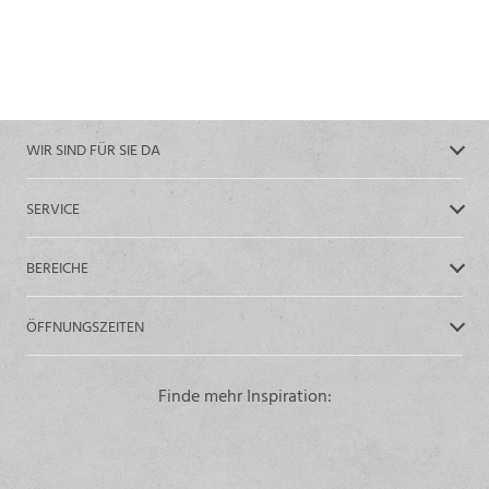
WIR SIND FÜR SIE DA
SERVICE
BEREICHE
ÖFFNUNGSZEITEN
Finde mehr Inspiration: