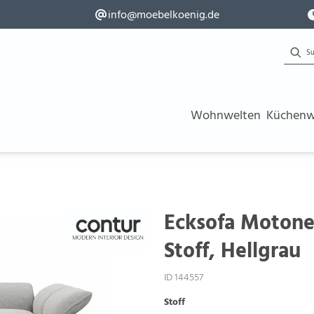
info@moebelkoenig.de
Wohnwelten
Küchenw
Ecksofa Motone 
Stoff, Hellgrau
ID 144557
Stoff