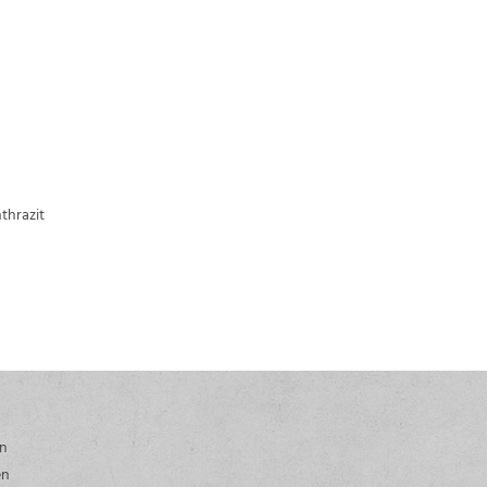
thrazit
en
en