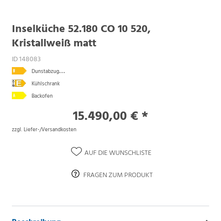
Inselküche 52.180 CO 10 520,
Kristallweiß matt
ID 148083
D
unstabzugshaube
Kühlschrank
Backofen
15.490,00 € *
zzgl. Liefer-/Versandkosten
AUF DIE WUNSCHLISTE
FRAGEN ZUM PRODUKT