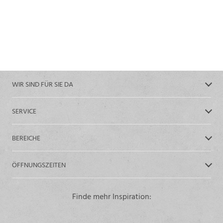
WIR SIND FÜR SIE DA
SERVICE
BEREICHE
ÖFFNUNGSZEITEN
Finde mehr Inspiration: