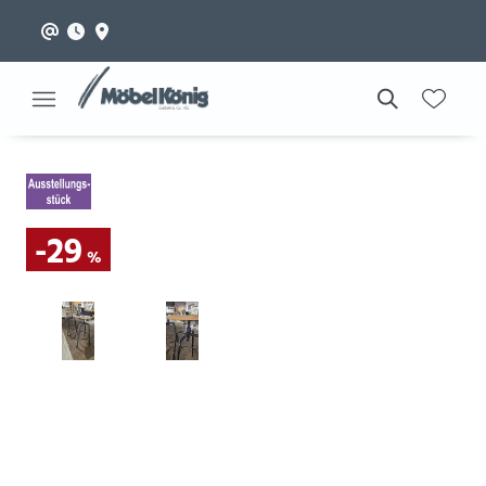
-29
%