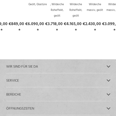
Geölt, Glastüre
, Wildeiche
Wildeiche
Wildeiche
Wilde
Roheffekt,
Roheffekt,
massiv, geölt
massiv,
geölt
geölt
9,00 €
849,00 €
6.090,00 €
3.718,00 €
4.165,00 €
2.430,00 €
3.099
*
*
*
*
*
*
*
WIR SIND FÜR SIE DA
SERVICE
BEREICHE
ÖFFNUNGSZEITEN