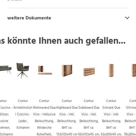
weitere Dokumente
s könnte Ihnen auch gefallen...
ntur
Contur
Contur
Contur
Contur
Contur
Cont
Coscino -
Armlehnstuh
Wohnwand Due
Highboard Due
Sideboard Due
Schrank Due
Vitrin
Sitzer,
l Coscino -
Viso - inklusive
Viso - inkl.
Viso - inkl.
Viso - inkl.
Viso - 
lusive
Leder,
Beleuchtung,
Beleuchtung,
Beleuchtung,
Beleuchtung,
Beleuch
ehnen,
Schlamm
Wildeiche
BHT ca.
BHT ca.
BHT ca.
BHT 
, Schlamm
Roheffekt,
153x135x40 cm
183x103x45 cm,
63x200x40 cm,
78x200x