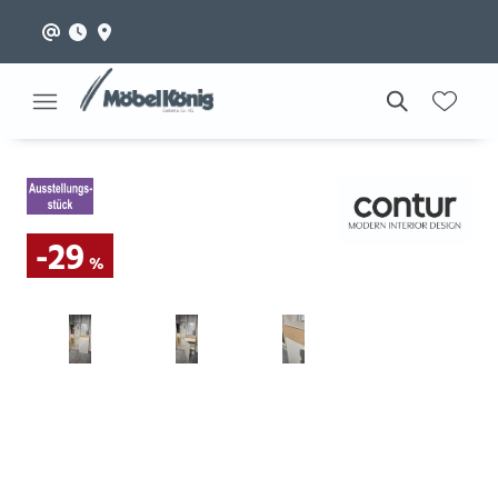
-29
%