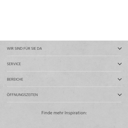
WIR SIND FÜR SIE DA
SERVICE
BEREICHE
ÖFFNUNGSZEITEN
Finde mehr Inspiration: