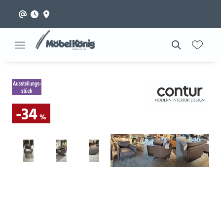
-34
%