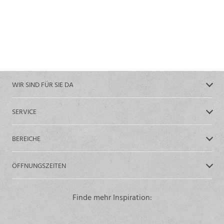
WIR SIND FÜR SIE DA
SERVICE
BEREICHE
ÖFFNUNGSZEITEN
Finde mehr Inspiration: