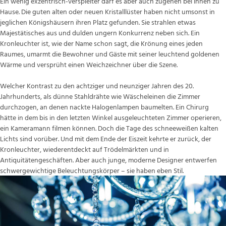
Ein wenig exzentrisch-verspielter darf es aber auch zugehen bei Ihnen zu
Hause. Die guten alten oder neuen Kristalllüster haben nicht umsonst in
jeglichen Königshäusern ihren Platz gefunden. Sie strahlen etwas
Majestätisches aus und dulden ungern Konkurrenz neben sich. Ein
Kronleuchter ist, wie der Name schon sagt, die Krönung eines jeden
Raumes, umarmt die Bewohner und Gäste mit seiner leuchtend goldenen
Wärme und versprüht einen Weichzeichner über die Szene.
Welcher Kontrast zu den achtziger und neunziger Jahren des 20.
Jahrhunderts, als dünne Stahldrähte wie Wäscheleinen die Zimmer
durchzogen, an denen nackte Halogenlampen baumelten. Ein Chirurg
hätte in dem bis in den letzten Winkel ausgeleuchteten Zimmer operieren,
ein Kameramann filmen können. Doch die Tage des schneeweißen kalten
Lichts sind vorüber. Und mit dem Ende der Eiszeit kehrte er zurück, der
Kronleuchter, wiederentdeckt auf Trödelmärkten und in
Antiquitätengeschäften. Aber auch junge, moderne Designer entwerfen
schwergewichtige Beleuchtungskörper – sie haben eben Stil.